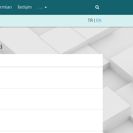
rmları
İletişim
. . .
TR
|
EN
i