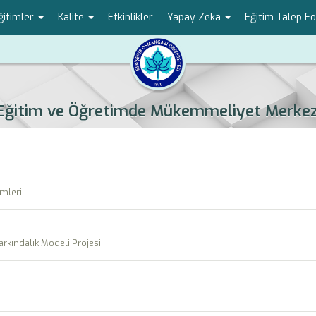
ğitimler
Kalite
Etkinlikler
Yapay Zeka
Eğitim Talep Fo
Eğitim ve Öğretimde Mükemmeliyet Merkez
imleri
arkındalık Modeli Projesi