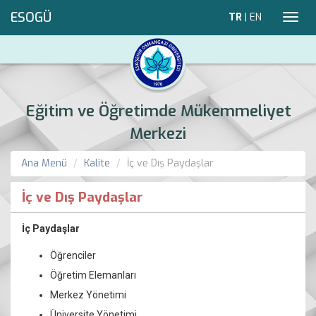
ESOGÜ
TR
|
EN
Toggl
navig
Eğitim ve Öğretimde Mükemmeliyet
Merkezi
Ana Menü
Kalite
İç ve Dış Paydaşlar
İç ve Dış Paydaşlar
İç Paydaşlar
Öğrenciler
Öğretim Elemanları
Merkez Yönetimi
Üniversite Yönetimi