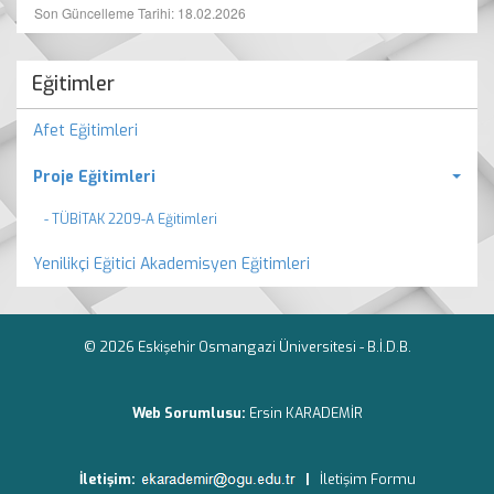
Son Güncelleme Tarihi: 18.02.2026
Eğitimler
Afet Eğitimleri
Proje Eğitimleri
- TÜBİTAK 2209-A Eğitimleri
Yenilikçi Eğitici Akademisyen Eğitimleri
© 2026 Eskişehir Osmangazi Üniversitesi -
B.İ.D.B.
Web Sorumlusu:
Ersin KARADEMİR
İletişim:
|
İletişim Formu