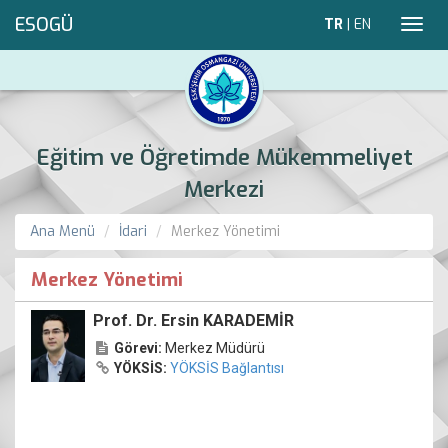
ESOGÜ
TR
|
EN
Toggl
navig
Eğitim ve Öğretimde Mükemmeliyet
Merkezi
Ana Menü
İdari
Merkez Yönetimi
Merkez Yönetimi
Prof. Dr. Ersin KARADEMİR
Görevi:
Merkez Müdürü
YÖKSİS:
YÖKSİS Bağlantısı